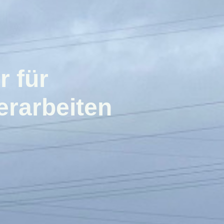
r für
erarbeiten