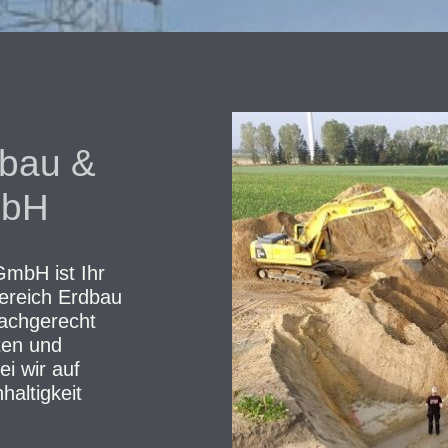
bau &
mbH
mbH ist Ihr
ereich Erdbau
fachgerecht
ten und
i wir auf
haltigkeit