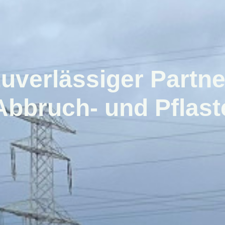
zuverlässiger Partne
bbruch- und Pflast